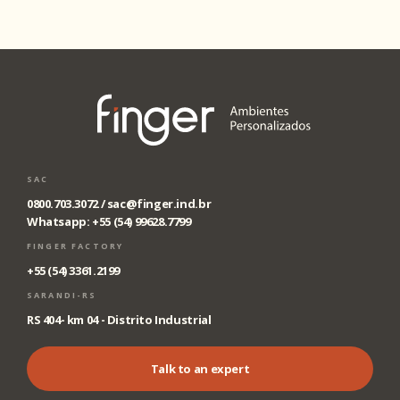
SAC
0800.703.3072 /
sac@finger.ind.br
Whatsapp: +55 (54) 99628.7799
FINGER FACTORY
+55 (54) 3361.2199
SARANDI-RS
RS 404- km 04 - Distrito Industrial
Talk to an expert