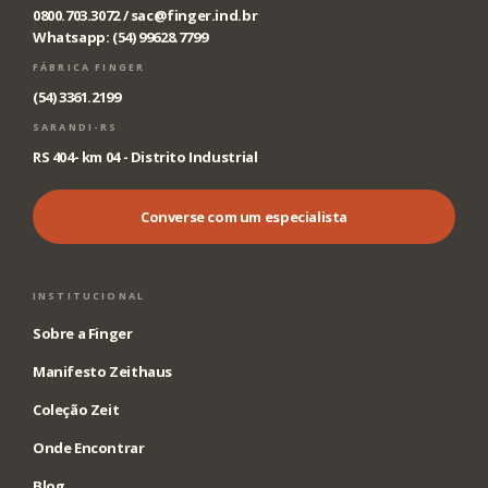
0800.703.3072 /
sac@finger.ind.br
Whatsapp: (54) 99628.7799
FÁBRICA FINGER
(54) 3361.2199
SARANDI-RS
RS 404- km 04 - Distrito Industrial
Converse com um especialista
INSTITUCIONAL
Sobre a Finger
Manifesto Zeithaus
Coleção Zeit
Onde Encontrar
Blog