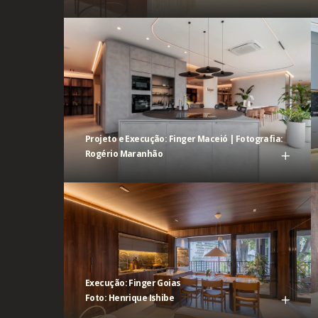
Projeto e Execução: Finger Maceió | Fotografia:
Rogério Maranhão
Execução: Finger Goias
Foto: Henrique Ishibe