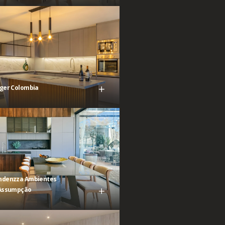
nger Colombia
ndenzza Ambientes
 Assumpção