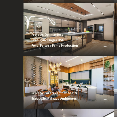
Projeto: Op Interiors
Execução: Finger USA
Foto: Feitosa Films Production
Projeto: Loreci Zambenedetti
Execução: Palazzo Ambientes