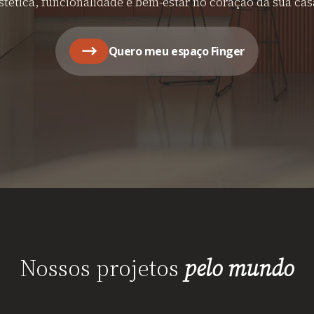
stética, funcionalidade e bem-estar no coração da sua cas
Quero meu espaço Finger
Nossos projetos
pelo mundo