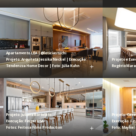
Apartamento LEA | @leticiastuchi
Projeto: Arquiteta Jessika Neckel | Execução:
Projeto e Exe
Tendenzza Home Decor | Foto: Júlia Kuhn
Rogério Mar
Projeto: Juliana Bortolato
Projeto: Caz
Execução: Finger USA
Execução: Fi
Fotos: Feitosa Films Production
Foto: Maykel 