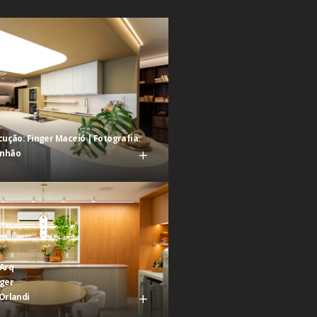
cução: Finger Maceió | Fotografia:
anhão
aArq
nger
Orlandi