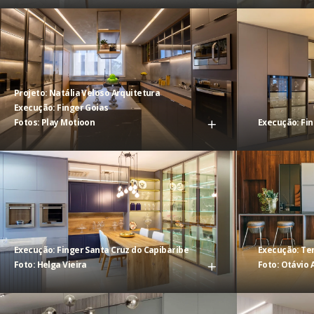
Projeto: Natália Veloso Arquitetura
Execução: Finger Goias
Fotos: Play Motioon
Execução: Fi
Execução: Finger Santa Cruz do Capibaribe
Execução: Te
Foto: Helga Vieira
Foto: Otávio