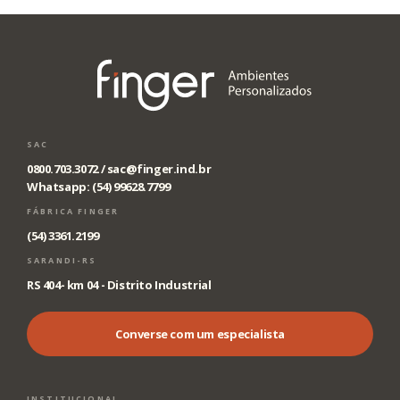
SAC
0800.703.3072 /
sac@finger.ind.br
Whatsapp: (54) 99628.7799
FÁBRICA FINGER
(54) 3361.2199
SARANDI-RS
RS 404- km 04 - Distrito Industrial
Converse com um especialista
INSTITUCIONAL