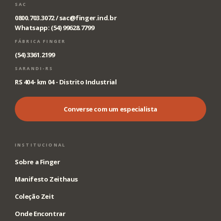
SAC
0800.703.3072 /
sac@finger.ind.br
Whatsapp: (54) 99628.7799
FÁBRICA FINGER
(54) 3361.2199
SARANDI-RS
RS 404- km 04 - Distrito Industrial
Converse com um especialista
INSTITUCIONAL
Sobre a Finger
Manifesto Zeithaus
Coleção Zeit
Onde Encontrar