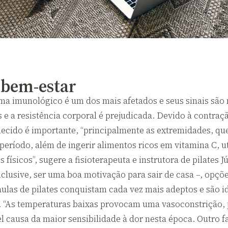
 bem-estar
a imunológico é um dos mais afetados e seus sinais são m
as e a resistência corporal é prejudicada. Devido à contr
ecido é importante, “principalmente as extremidades, que
período, além de ingerir alimentos ricos em vitamina C, ut
s físicos”, sugere a fisioterapeuta e instrutora de pilates
inclusive, ser uma boa motivação para sair de casa –, opç
s aulas de pilates conquistam cada vez mais adeptos e são 
. “As temperaturas baixas provocam uma vasoconstrição, 
 causa da maior sensibilidade à dor nesta época. Outro f