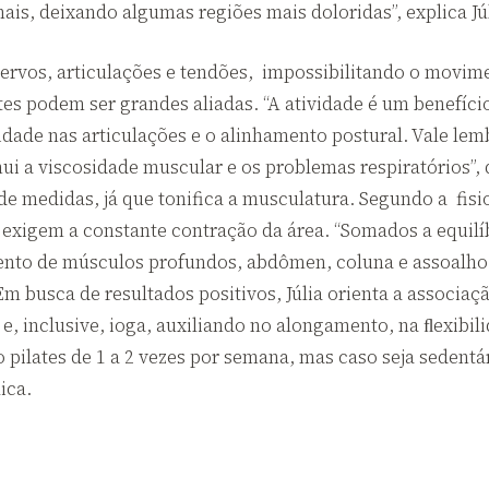
ais, deixando algumas regiões mais doloridas”, explica Júl
ervos, articulações e tendões, impossibilitando o movime
ates podem ser grandes aliadas. “A atividade é um benefíci
dade nas articulações e o alinhamento postural. Vale lem
ui a viscosidade muscular e os problemas respiratórios”, 
 de medidas, já que tonifica a musculatura. Segundo a fis
s exigem a constante contração da área. “Somados a equil
mento de músculos profundos, abdômen, coluna e assoalho 
Em busca de resultados positivos, Júlia orienta a associaçã
, inclusive, ioga, auxiliando no alongamento, na ﬂexibili
pilates de 1 a 2 vezes por semana, mas caso seja sedentár
ica.