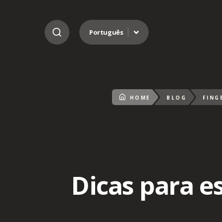
Ir para o conteúdo
Português
HOME
BLOG
FING
Dicas para es