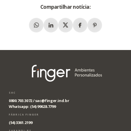
Compartilhar notícia:
Whatsapp
Linkedin
X (Twitter)
Facebook
Pinterest
SAC
0800.703.3072 /
sac@finger.ind.br
Whatsapp: (54) 99628.7799
FÁBRICA FINGER
(54) 3361.2199
SARANDI-RS