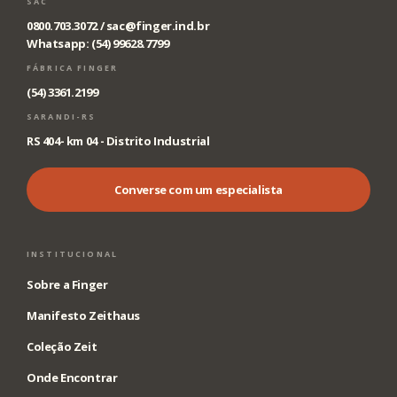
SAC
0800.703.3072 /
sac@finger.ind.br
Whatsapp: (54) 99628.7799
FÁBRICA FINGER
(54) 3361.2199
SARANDI-RS
RS 404- km 04 - Distrito Industrial
Converse com um especialista
INSTITUCIONAL
Sobre a Finger
Manifesto Zeithaus
Coleção Zeit
Onde Encontrar