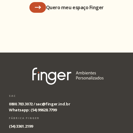
Quero meu espaço Finger
SAC
0800.703.3072 /
sac@finger.ind.br
Whatsapp: (54) 99628.7799
FÁBRICA FINGER
(54) 3361.2199