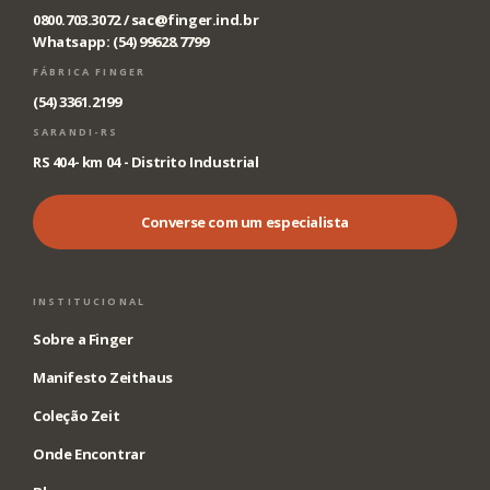
0800.703.3072 /
sac@finger.ind.br
Whatsapp: (54) 99628.7799
FÁBRICA FINGER
(54) 3361.2199
SARANDI-RS
RS 404- km 04 - Distrito Industrial
Converse com um especialista
INSTITUCIONAL
Sobre a Finger
Manifesto Zeithaus
Coleção Zeit
Onde Encontrar