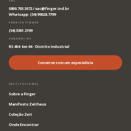
SAC
0800.703.3072 /
sac@finger.ind.br
Whatsapp: (54) 99628.7799
FÁBRICA FINGER
(54) 3361.2199
SARANDI-RS
RS 404- km 04 - Distrito Industrial
Converse com um especialista
INSTITUCIONAL
Sobre a Finger
Manifesto Zeithaus
Coleção Zeit
Onde Encontrar