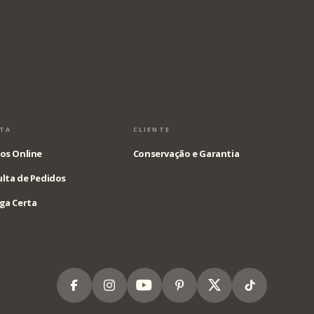
STA
CLIENTE
os Online
Conservação e Garantia
lta de Pedidos
ga Certa
Facebook
Instagram
Youtube
Pinterest
X
Tiktok