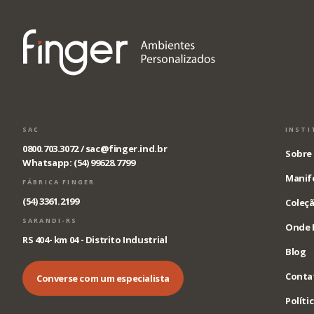
SAC
INSTI
0800.703.3072 /
sac@finger.ind.br
Sobre 
Whatsapp: (54) 99628.7799
Manif
FÁBRICA FINGER
(54) 3361.2199
Coleçã
SARANDI-RS
Onde 
RS 404- km 04 - Distrito Industrial
Blog
Conta
Converse com um especialista
Políti