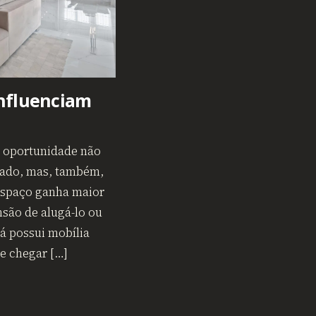
influenciam
a oportunidade não
rado, mas, também,
 espaço ganha maior
nsão de alugá-lo ou
á possui mobília
e chegar […]