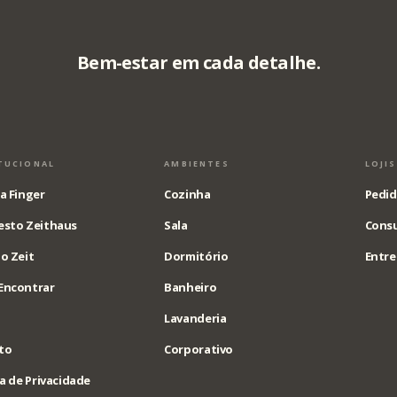
Bem-estar em cada detalhe.
TUCIONAL
AMBIENTES
LOJI
a Finger
Cozinha
Pedid
esto Zeithaus
Sala
Consu
o Zeit
Dormitório
Entre
Encontrar
Banheiro
Lavanderia
to
Corporativo
ca de Privacidade