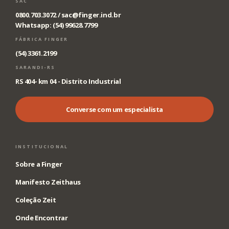
SAC
0800.703.3072 /
sac@finger.ind.br
Whatsapp: (54) 99628.7799
FÁBRICA FINGER
(54) 3361.2199
SARANDI-RS
RS 404- km 04 - Distrito Industrial
Converse com um especialista
INSTITUCIONAL
Sobre a Finger
Manifesto Zeithaus
Coleção Zeit
Onde Encontrar