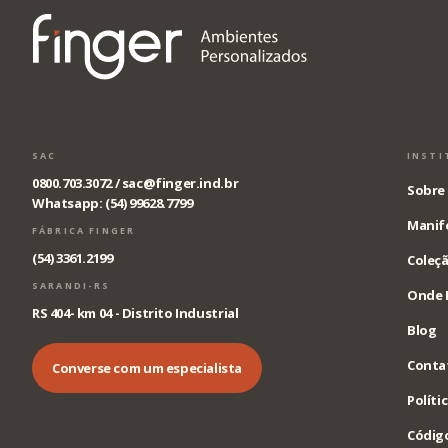
SAC
INSTI
0800.703.3072 /
sac@finger.ind.br
Sobre 
Whatsapp: (54) 99628.7799
Manif
FÁBRICA FINGER
(54) 3361.2199
Coleçã
SARANDI-RS
Onde 
RS 404- km 04 - Distrito Industrial
Blog
Conta
Converse com um especialista
Políti
Código