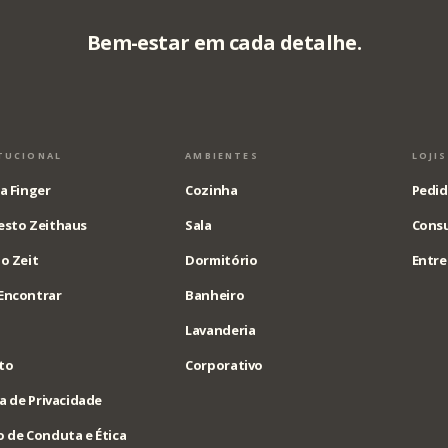
Bem-estar em cada detalhe.
TUCIONAL
AMBIENTES
LOJI
a Finger
Cozinha
Pedid
esto Zeithaus
Sala
Consu
o Zeit
Dormitório
Entre
Encontrar
Banheiro
Lavanderia
to
Corporativo
ca de Privacidade
 de Conduta e Ética