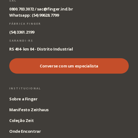
SAC
0800.703.3072 /
sac@finger.ind.br
Whatsapp: (54) 99628.7799
FÁBRICA FINGER
(54) 3361.2199
SARANDI-RS
RS 404- km 04 - Distrito Industrial
Converse com um especialista
INSTITUCIONAL
Sobre a Finger
Manifesto Zeithaus
Coleção Zeit
Onde Encontrar