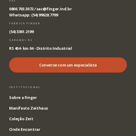
SAC
0800.703.3072 /
sac@finger.ind.br
Whatsapp: (54) 99628.7799
FÁBRICA FINGER
(54) 3361.2199
SARANDI-RS
RS 404- km 04 - Distrito Industrial
Converse com um especialista
INSTITUCIONAL
Sobre a Finger
Manifesto Zeithaus
Coleção Zeit
Onde Encontrar