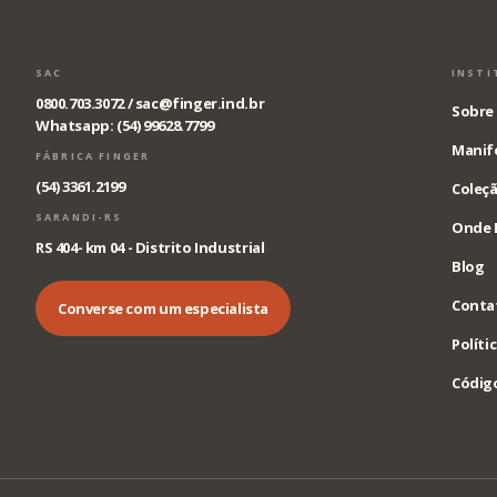
SAC
INSTI
0800.703.3072 /
sac@finger.ind.br
Sobre 
Whatsapp: (54) 99628.7799
Manif
FÁBRICA FINGER
(54) 3361.2199
Coleçã
SARANDI-RS
Onde 
RS 404- km 04 - Distrito Industrial
Blog
Conta
Converse com um especialista
Políti
Código