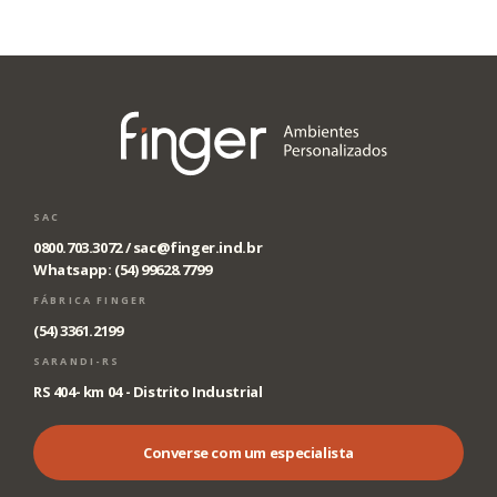
SAC
0800.703.3072 /
sac@finger.ind.br
Whatsapp: (54) 99628.7799
FÁBRICA FINGER
(54) 3361.2199
SARANDI-RS
RS 404- km 04 - Distrito Industrial
Converse com um especialista