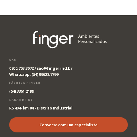
SAC
0800.703.3072 /
sac@finger.ind.br
Whatsapp: (54) 99628.7799
FÁBRICA FINGER
(54) 3361.2199
SARANDI-RS
RS 404- km 04 - Distrito Industrial
Converse com um especialista