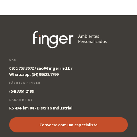
SAC
0800.703.3072 /
sac@finger.ind.br
Whatsapp: (54) 99628.7799
FÁBRICA FINGER
(54) 3361.2199
SARANDI-RS
RS 404- km 04 - Distrito Industrial
Converse com um especialista