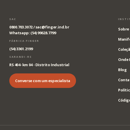
SAC
INSTI
0800.703.3072 /
sac@finger.ind.br
Sobre 
Whatsapp: (54) 99628.7799
Manif
FÁBRICA FINGER
(54) 3361.2199
Coleçã
SARANDI-RS
Onde 
RS 404- km 04 - Distrito Industrial
Blog
Conta
Converse com um especialista
Políti
Código