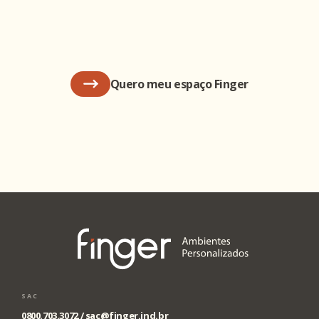
Quero meu espaço Finger
SAC
0800.703.3072 /
sac@finger.ind.br