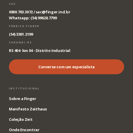
SAC
0800.703.3072 /
sac@finger.ind.br
Whatsapp: (54) 99628.7799
FÁBRICA FINGER
(54) 3361.2199
SARANDI-RS
RS 404- km 04 - Distrito Industrial
Converse com um especialista
INSTITUCIONAL
Sobre a Finger
Manifesto Zeithaus
Coleção Zeit
Onde Encontrar