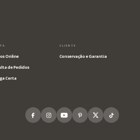
STA
CLIENTE
os Online
Conservação e Garantia
lta de Pedidos
ga Certa
Facebook
Instagram
Youtube
Pinterest
X
Tiktok