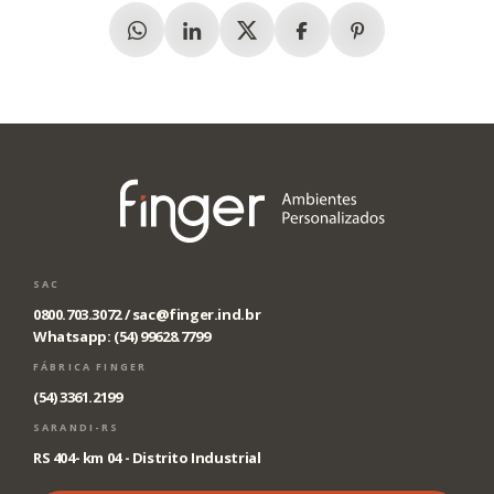
Whatsapp
Linkedin
X (Twitter)
Facebook
Pinterest
SAC
0800.703.3072 /
sac@finger.ind.br
Whatsapp: (54) 99628.7799
FÁBRICA FINGER
(54) 3361.2199
SARANDI-RS
RS 404- km 04 - Distrito Industrial