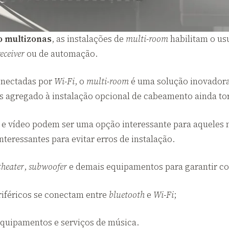
o multizonas
, as instalações de
multi-room
habilitam o usu
receiver
ou de automação.
onectadas por
Wi-Fi
, o
multi-room
é uma solução inovadora
os agregado à instalação opcional de cabeamento ainda to
o e vídeo podem ser uma opção interessante para aqueles
teressantes para evitar erros de instalação.
heater
,
subwoofer
e demais equipamentos para garantir c
riféricos se conectam entre
bluetooth
e
Wi-Fi
;
equipamentos e serviços de música.