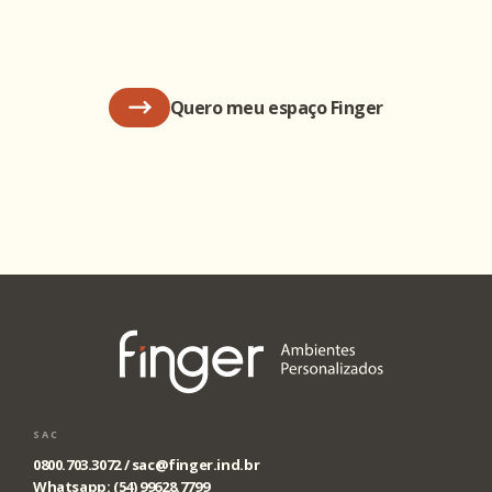
Quero meu espaço Finger
SAC
0800.703.3072 /
sac@finger.ind.br
Whatsapp: (54) 99628.7799