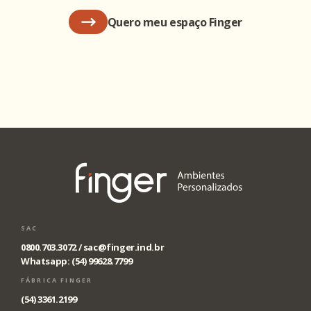
Quero meu espaço Finger
SAC
0800.703.3072 /
sac@finger.ind.br
Whatsapp: (54) 99628.7799
FÁBRICA FINGER
(54) 3361.2199