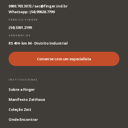
0800.703.3072 /
sac@finger.ind.br
Whatsapp: (54) 99628.7799
FÁBRICA FINGER
(54) 3361.2199
SARANDI-RS
RS 404- km 04 - Distrito Industrial
Converse com um especialista
INSTITUCIONAL
Sobre a Finger
Manifesto Zeithaus
Coleção Zeit
Onde Encontrar