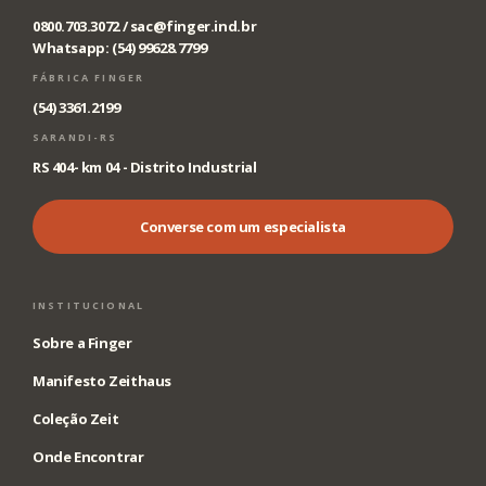
0800.703.3072 /
sac@finger.ind.br
Whatsapp: (54) 99628.7799
FÁBRICA FINGER
(54) 3361.2199
SARANDI-RS
RS 404- km 04 - Distrito Industrial
Converse com um especialista
INSTITUCIONAL
Sobre a Finger
Manifesto Zeithaus
Coleção Zeit
Onde Encontrar