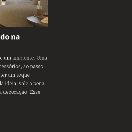
ado na
 de um ambiente. Uma
cessórios, ao passo
bter um toque
a ideia, vale a pena
na decoração. Esse