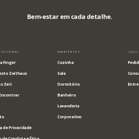
Bem-estar em cada detalhe.
TUCIONAL
AMBIENTES
LOJI
a Finger
Cozinha
Pedid
esto Zeithaus
Sala
Consu
o Zeit
Dormitório
Entre
Encontrar
Banheiro
Lavanderia
to
Corporativo
ca de Privacidade
 de Conduta e Ética