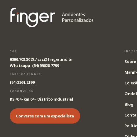
SAC
INSTI
0800.703.3072 /
sac@finger.ind.br
Sobre 
Whatsapp: (54) 99628.7799
Manif
FÁBRICA FINGER
(54) 3361.2199
Coleçã
SARANDI-RS
Onde 
RS 404- km 04 - Distrito Industrial
Blog
Conta
Converse com um especialista
Políti
Código