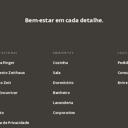
Bem-estar em cada detalhe.
TUCIONAL
AMBIENTES
LOJI
a Finger
Cozinha
Pedid
esto Zeithaus
Sala
Consu
o Zeit
Dormitório
Entre
Encontrar
Banheiro
Lavanderia
to
Corporativo
ca de Privacidade