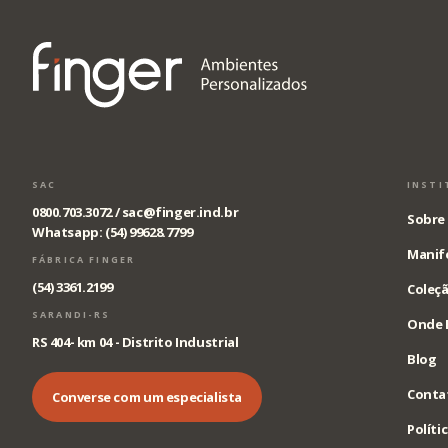
SAC
INSTI
0800.703.3072 /
sac@finger.ind.br
Sobre 
Whatsapp: (54) 99628.7799
Manif
FÁBRICA FINGER
(54) 3361.2199
Coleçã
SARANDI-RS
Onde 
RS 404- km 04 - Distrito Industrial
Blog
Conta
Converse com um especialista
Políti