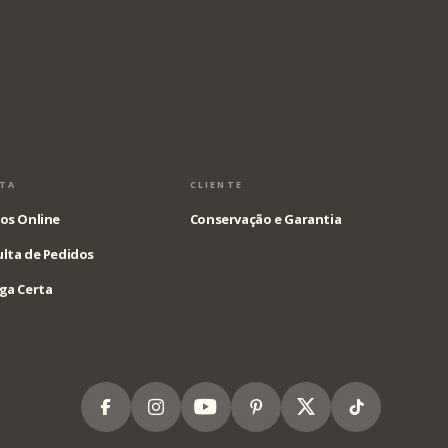
STA
CLIENTE
os Online
Conservação e Garantia
lta de Pedidos
ga Certa
Facebook
Instagram
Youtube
Pinterest
X
Tiktok