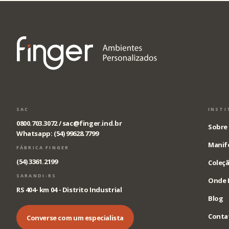
SAC
INSTI
0800.703.3072 /
sac@finger.ind.br
Sobre 
Whatsapp: (54) 99628.7799
Manif
FÁBRICA FINGER
(54) 3361.2199
Coleçã
SARANDI-RS
Onde 
RS 404- km 04 - Distrito Industrial
Blog
Conta
Converse com um especialista