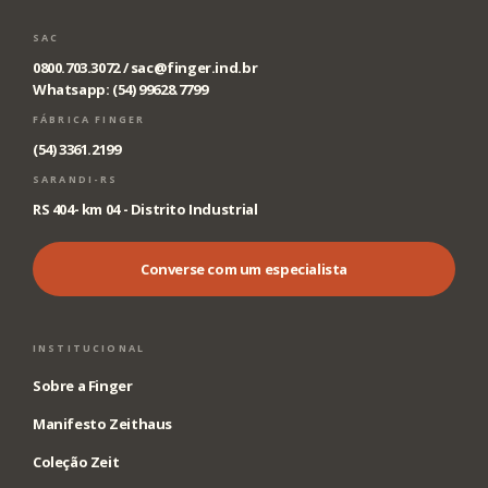
SAC
0800.703.3072 /
sac@finger.ind.br
Whatsapp: (54) 99628.7799
FÁBRICA FINGER
(54) 3361.2199
SARANDI-RS
RS 404- km 04 - Distrito Industrial
Converse com um especialista
INSTITUCIONAL
Sobre a Finger
Manifesto Zeithaus
Coleção Zeit