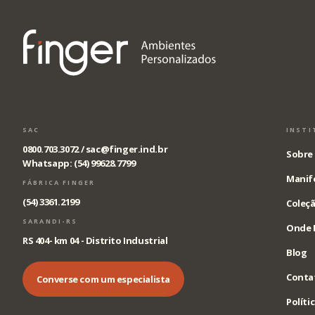
SAC
INSTI
0800.703.3072 /
sac@finger.ind.br
Sobre 
Whatsapp: (54) 99628.7799
Manif
FÁBRICA FINGER
(54) 3361.2199
Coleçã
SARANDI-RS
Onde 
RS 404- km 04 - Distrito Industrial
Blog
Conta
Converse com um especialista
Políti