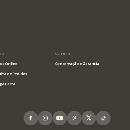
STA
CLIENTE
os Online
Conservação e Garantia
lta de Pedidos
ga Certa
Facebook
Instagram
Youtube
Pinterest
X
Tiktok