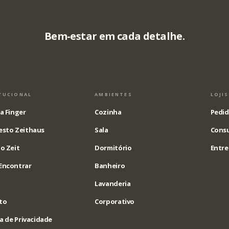
Bem-estar em cada detalhe.
TUCIONAL
AMBIENTES
LOJI
a Finger
Cozinha
Pedid
esto Zeithaus
Sala
Consu
o Zeit
Dormitório
Entre
Encontrar
Banheiro
Lavanderia
to
Corporativo
ca de Privacidade