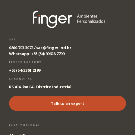
SAC
0800.703.3072 /
sac@finger.ind.br
Whatsapp: +55 (54) 99628.7799
FINGER FACTORY
+55 (54) 3361.2199
SARANDI-RS
RS 404- km 04 - Distrito Industrial
Talk to an expert
INSTITUTIONAL