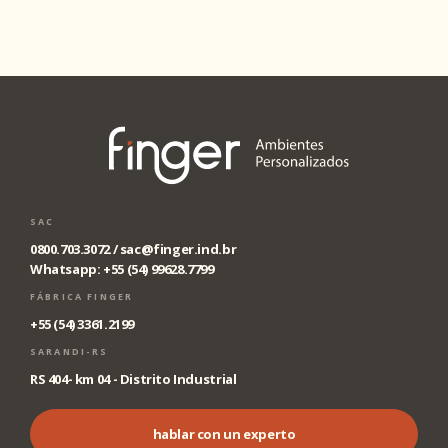
SAC
0800.703.3072 /
sac@finger.ind.br
Whatsapp: +55 (54) 99628.7799
FÁBRICA FINGER
+55 (54) 3361.2199
SARANDI-RS
RS 404- km 04 - Distrito Industrial
hablar con un experto