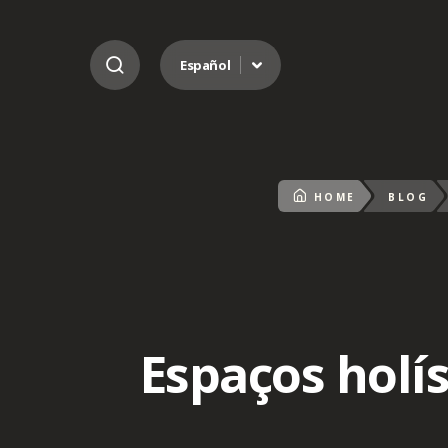
Ir al contenido
Español
HOME
BLOG
Espaços holís