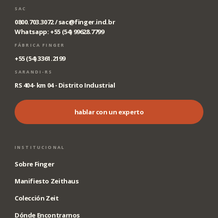
SAC
0800.703.3072 /
sac@finger.ind.br
Whatsapp: +55 (54) 99628.7799
FÁBRICA FINGER
+55 (54) 3361.2199
SARANDI-RS
RS 404- km 04 - Distrito Industrial
hablar con un experto
INSTITUCIONAL
Sobre Finger
Manifiesto Zeithaus
Colección Zeit
Dónde Encontrarnos