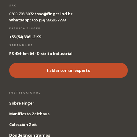
SAC
0800.703.3072 /
sac@finger.ind.br
Whatsapp: +55 (54) 99628.7799
FÁBRICA FINGER
+55 (54) 3361.2199
SARANDI-RS
RS 404- km 04 - Distrito Industrial
hablar con un experto
INSTITUCIONAL
Sobre Finger
Manifiesto Zeithaus
Colección Zeit
Dónde Encontrarnos