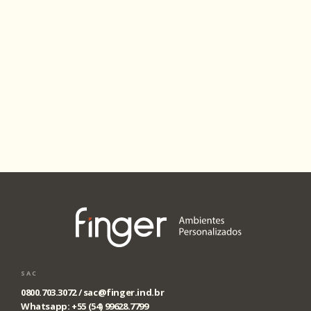
SAC
0800.703.3072 /
sac@finger.ind.br
Whatsapp: +55 (54) 99628.7799