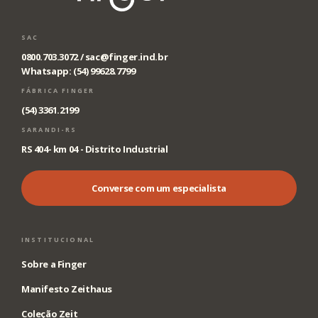
SAC
0800.703.3072 /
sac@finger.ind.br
Whatsapp: (54) 99628.7799
FÁBRICA FINGER
(54) 3361.2199
SARANDI-RS
RS 404- km 04 - Distrito Industrial
Converse com um especialista
INSTITUCIONAL
Sobre a Finger
Manifesto Zeithaus
Coleção Zeit