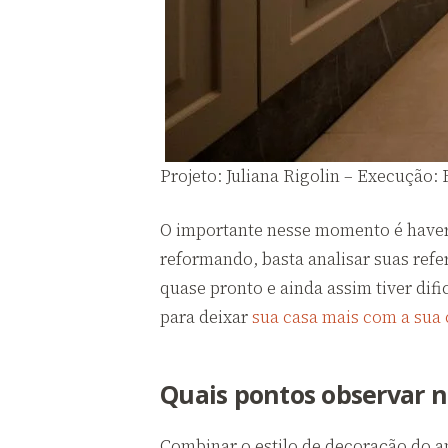
Projeto: Juliana Rigolin – Execução: 
O importante nesse momento é haver
reformando, basta analisar suas refe
quase pronto e ainda assim tiver dif
para deixar
sua casa mais com a sua 
Quais pontos observar n
Combinar o estilo de decoração do 