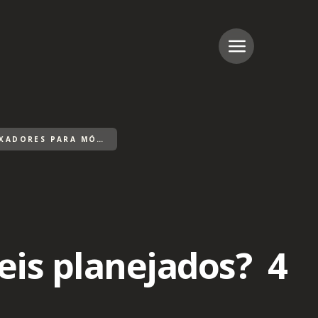
COMO ESCOLHER PUXADORES PARA MÓVEIS PLANEJADOS? 4 DICAS E IDEIAS
is planejados? 4