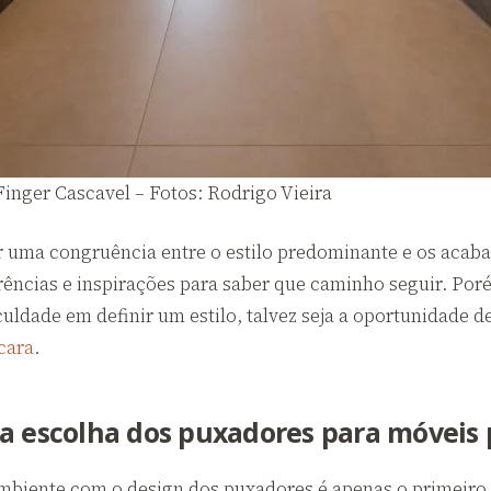
Finger Cascavel – Fotos: Rodrigo Vieira
 uma congruência entre o estilo predominante e os acaba
rências e inspirações para saber que caminho seguir. Por
iculdade em definir um estilo, talvez seja a oportunidade
cara
.
a escolha dos puxadores para móveis 
ambiente com o design dos puxadores é apenas o primeiro