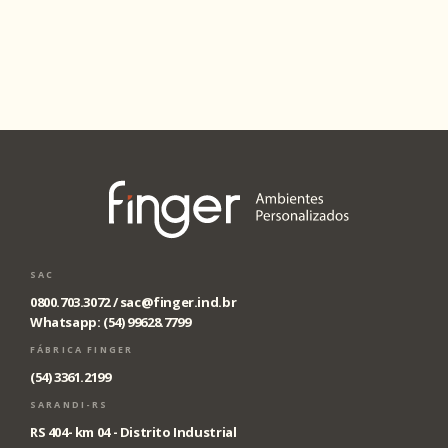
SAC
0800.703.3072 /
sac@finger.ind.br
Whatsapp: (54) 99628.7799
FÁBRICA FINGER
(54) 3361.2199
SARANDI-RS
RS 404- km 04 - Distrito Industrial