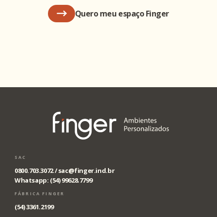
Quero meu espaço Finger
SAC
0800.703.3072 /
sac@finger.ind.br
Whatsapp: (54) 99628.7799
FÁBRICA FINGER
(54) 3361.2199