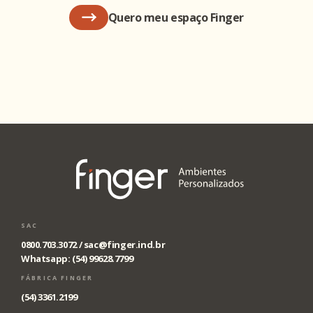
Quero meu espaço Finger
SAC
0800.703.3072 /
sac@finger.ind.br
Whatsapp: (54) 99628.7799
FÁBRICA FINGER
(54) 3361.2199