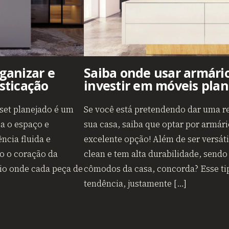
rganizar e
Saiba onde usar armário
isticação
investir em móveis plan
set planejado é um
Se você está pretendendo dar uma r
za o espaço e
sua casa, saiba que optar por armár
ncia fluida e
excelente opção! Além de ser versátil
o o coração da
clean e tem alta durabilidade, sendo 
gio onde cada peça de
cômodos da casa, concorda? Esse ti
tendência, justamente […]