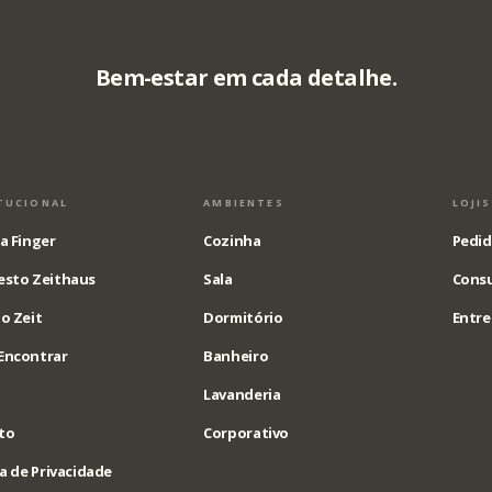
Bem-estar em cada detalhe.
TUCIONAL
AMBIENTES
LOJI
a Finger
Cozinha
Pedid
esto Zeithaus
Sala
Consu
o Zeit
Dormitório
Entre
Encontrar
Banheiro
Lavanderia
to
Corporativo
ca de Privacidade