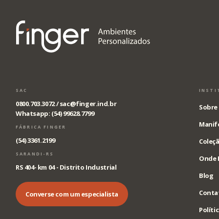
SAC
INSTI
0800.703.3072 /
sac@finger.ind.br
Sobre 
Whatsapp: (54) 99628.7799
Manif
FÁBRICA FINGER
(54) 3361.2199
Coleçã
SARANDI-RS
Onde 
RS 404- km 04 - Distrito Industrial
Blog
Conta
Converse com um especialista
Políti