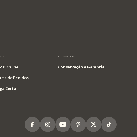
STA
CLIENTE
os Online
Conservação e Garantia
lta de Pedidos
ga Certa
Facebook
Instagram
Youtube
Pinterest
X
Tiktok