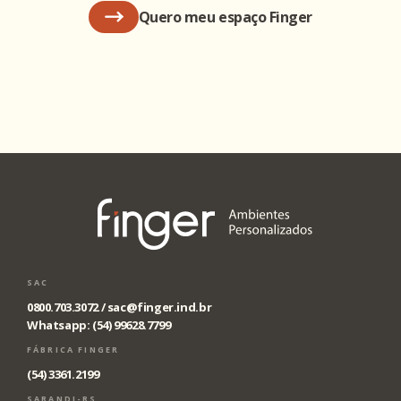
Quero meu espaço Finger
SAC
0800.703.3072 /
sac@finger.ind.br
Whatsapp: (54) 99628.7799
FÁBRICA FINGER
(54) 3361.2199
SARANDI-RS