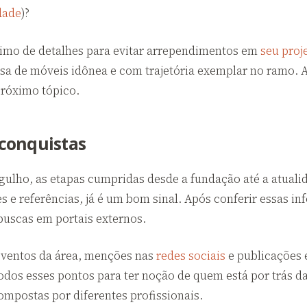
dade
)?
ximo de detalhes para evitar arrependimentos em
seu proj
sa de móveis idônea e com trajetória exemplar no ramo. A
róximo tópico.
 conquistas
lho, as etapas cumpridas desde a fundação até a atualid
s e referências, já é um bom sinal. Após conferir essas i
 buscas em portais externos.
eventos da área, menções nas
redes sociais
e publicações
odos esses pontos para ter noção de quem está por trás d
mpostas por diferentes profissionais.