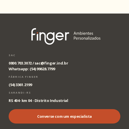
SAC
0800.703.3072 /
sac@finger.ind.br
Whatsapp: (54) 99628.7799
FÁBRICA FINGER
(54) 3361.2199
SARANDI-RS
RS 404- km 04 - Distrito Industrial
Converse com um especialista